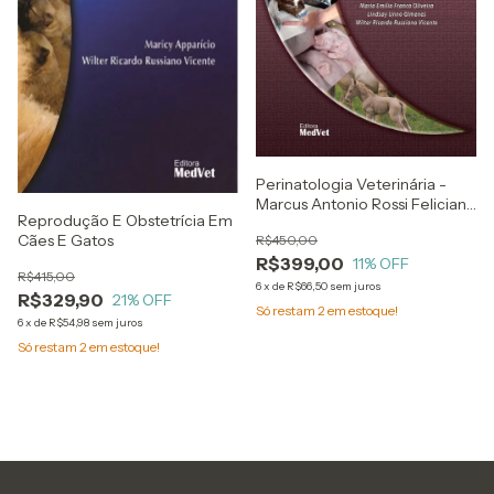
Perinatologia Veterinária -
Marcus Antonio Rossi Feliciano
Reprodução E Obstetrícia Em
e Colaboradores
Cães E Gatos
R$450,00
R$399,00
11
% OFF
R$415,00
6
x
de
R$66,50
sem juros
R$329,90
21
% OFF
Só restam
2
em estoque!
6
x
de
R$54,98
sem juros
Só restam
2
em estoque!