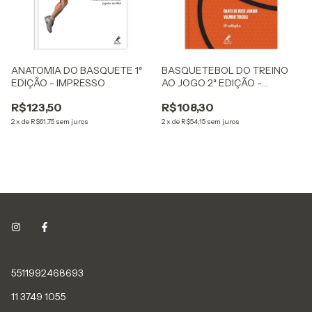
ANATOMIA DO BASQUETE 1ª
BASQUETEBOL DO TREINO
EDIÇÃO - IMPRESSO
AO JOGO 2ª EDIÇÃO -
IMPRESSO
R$123,50
R$108,30
2
x
de
R$61,75
sem juros
2
x
de
R$54,15
sem juros
5511992468693
11 3749 1055