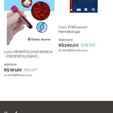
Livro: Práticas em
Hematologia
R$300,00
R$240,00
20
% OFF
4
x
de
R$60,00
sem juros
Livro: HEMATOLOGIA BASICA
- FISIOPATOLOGIA E
DIAGNOSTICO
R$213,99
LABORATORIAL
R$181,89
15
% OFF
3
x
de
R$60,63
sem juros