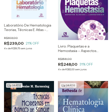
Laboratório De Hematologia
Teorias, Técnicas E Atlas -
Márcio Antonio Melo E Cristina
R$303,00
Magalhães Da Silveira
R$239,00
21
% OFF
Livro: Plaquetas e a
4
x
de
R$59,75
sem juros
Hemostasia – Aspectos
Clínicos e Laboratoriais
R$358,00
R$248,00
31
% OFF
4
x
de
R$62,00
sem juros
GRÁTIS
GRÁTIS