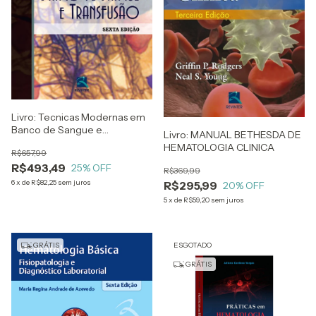
Livro: Tecnicas Modernas em
Banco de Sangue e
Livro: MANUAL BETHESDA DE
Transfusão
HEMATOLOGIA CLINICA
R$657,99
R$493,49
25
% OFF
R$369,99
6
x
de
R$82,25
sem juros
R$295,99
20
% OFF
5
x
de
R$59,20
sem juros
GRÁTIS
ESGOTADO
GRÁTIS