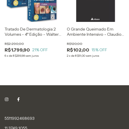
Tratado De Dermatologia 2
O Grande Queimado Em
Volumes - 4ª Edição - Walter
Ambiente Intensivo - Claudio
Belda Jr, Paulo Ricardo Criado
Luciano Franck
R$2.290,00
R$120,00
E Nilton Di Chiacchio
R$1.799,90
R$102,00
21
% OFF
15
% OFF
6
x
de
R$299,98
sem juros
2
x
de
R$51,00
sem juros
5511992468693
11 3749 1055