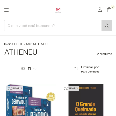
0
Início
>
EDITORAS
>
ATHENEU
ATHENEU
2 produtos
Ordenar por:
Filtrar
Mais vendidos
GRÁTIS
GRÁTIS