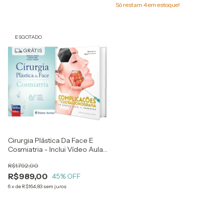
Só restam
4
em estoque!
ESGOTADO
GRÁTIS
Cirurgia Plástica Da Face E
Cosmiatria - Inclui Vídeo Aulas
Online + Complicações E Uso
R$1.792,00
Da Ultrassonografia Na
R$989,00
Estética Facial E Cosmiatria
45
% OFF
6
x
de
R$164,83
sem juros