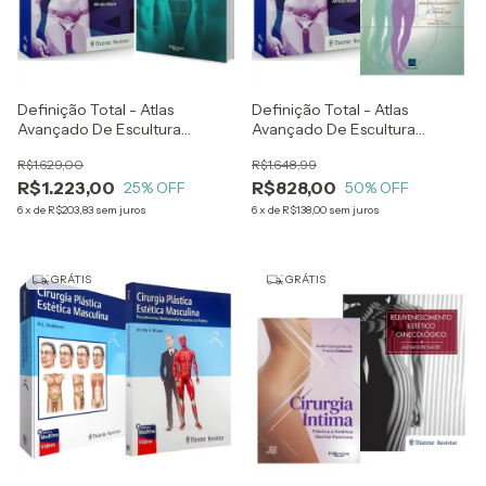
Definição Total - Atlas
Definição Total - Atlas
Avançado De Escultura
Avançado De Escultura
Corporal - Alfredo Hoyos +
Corporal - Alfredo Hoyos +
R$1.629,00
R$1.648,99
Atlas De Definição 3ª Geração
Lipoescultura, Contorno
R$1.223,00
R$828,00
Da Lipoaspiração - Osvaldo
25
% OFF
Corporal E Celulite
50
% OFF
Saldanha
6
x
de
R$203,83
sem juros
6
x
de
R$138,00
sem juros
GRÁTIS
GRÁTIS