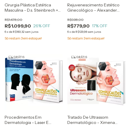
Cirurgia Plástica Estética
Rejuvenescimento Estético
Masculina - D.s. Steinbrech +
Ginecológico - Alexander
Cirurgia Plástica Estética
Bader + Cirurgia Íntima Plástica
R$1.478,00
R$938,00
Masculina - `procedimentos
Estética Genital Feminina -
R$1.099,90
R$779,90
Minimamente Invasivos Na
26
% OFF
André Goncalves De Freitas
17
% OFF
Prática - Jeremy A. Brauer
Colaneri
6
x
de
R$183,32
sem juros
6
x
de
R$129,98
sem juros
Só restam
3
em estoque!
Só restam
3
em estoque!
GRÁTIS
GRÁTIS
Procedimentos Em
Tratado De Ultrassom
Dermatologia - Laser E
Dermatológico - Ximena
Cirurgia Cosmética +
Wortsman + Complicações E