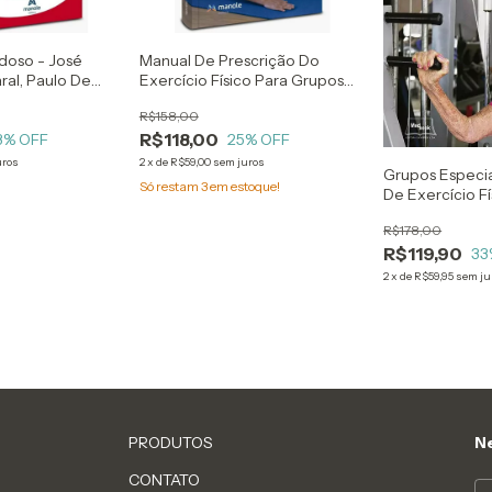
Idoso - José
Manual De Prescrição Do
ral, Paulo De
Exercício Físico Para Grupos
e, Rodrigo
Especiais - Luís Felipe Tubagi
R$158,00
ão Neto
Polito, Carla Giuliano De Sá
R$118,00
3
% OFF
Pinto Montenegro, Carlos
25
% OFF
Alexandre Falconi
uros
2
x
de
R$59,00
sem juros
Grupos Especia
Só restam
3
em estoque!
De Exercício F
Abordagem Prá
R$178,00
Lúcio Mazini Fil
R$119,90
Pedroza Savoia
33
Silva Novaes E
2
x
de
R$59,95
sem ju
Rezende De Oli
PRODUTOS
Ne
CONTATO