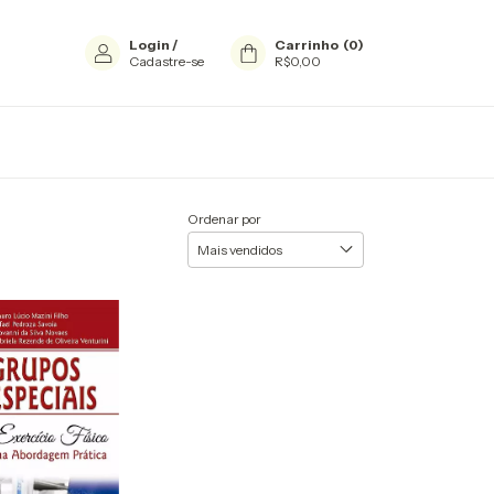
Login
/
Carrinho
(
0
)
Cadastre-se
R$0,00
Ordenar por