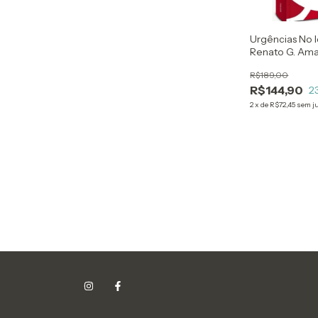
Urgências No 
Renato G. Ama
Oliveira Duart
R$189,00
Antonio Brand
R$144,90
2
2
x
de
R$72,45
sem j