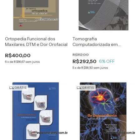
Ortopedia Funcional dos
Tomografia
Maxilares, DTM e Dor Orofacial
Computadorizada em
Odontologia
R$400,00
R$312,00
R$292,50
6
% OFF
6
x
de
R$66,67
sem juros
5
x
de
R$58,50
sem juros
GRÁTIS
GRÁTIS