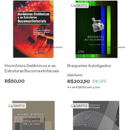
GRÁTIS
Hormônios Sistêmicos e as
Braquetes Autoligados
Estruturas Bucomaxilofaciais
R$216,00
R$50,00
R$202,50
6
% OFF
4
x
de
R$50,63
sem juros
GRÁTIS
GRÁTIS