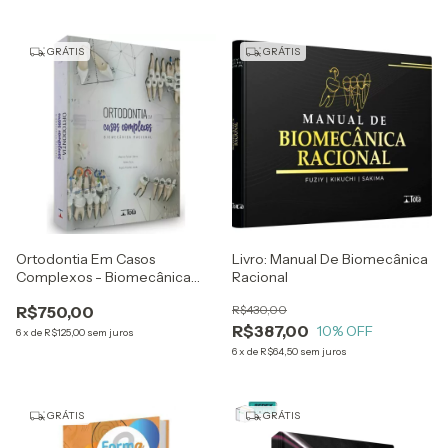
GRÁTIS
GRÁTIS
Ortodontia Em Casos
Livro: Manual De Biomecânica
Complexos - Biomecânica
Racional
Racional - Mauricio Tatsuei
R$750,00
R$430,00
Sakima, Acácio Fuzily E Angelo
R$387,00
Vicentini Loiola
10
% OFF
6
x
de
R$125,00
sem juros
6
x
de
R$64,50
sem juros
GRÁTIS
GRÁTIS