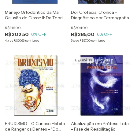
Manejo Ortodôntico da Má
Dor Orofacial Crônica -
Oclusão de Classe II: Da Teoria
Diagnôstico por Termografia
à Prática
Infravermelha
R$216,00
R$304,00
R$202,50
R$285,00
6
% OFF
6
% OFF
4
x
de
R$50,63
sem juros
5
x
de
R$57,00
sem juros
GRÁTIS
BRUXISMO - O Curioso Hábito
Atualização em Prótese Total
de Ranger os Dentes – “Do
- Fase de Reabilitação
Senso Comum à Clínica”