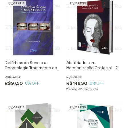
GRÁTIS
GRÁTIS
Distúrbios do Sono e a
Atualidades em
Odontologia Tratamento do
Harmonização Orofacial - 2
Ronco e a Apneia do Sono
R$104,00
R$156,00
R$97,50
R$146,30
6
% OFF
6
% OFF
2
x
de
R$73,15
sem juros
GRÁTIS
GRÁTIS