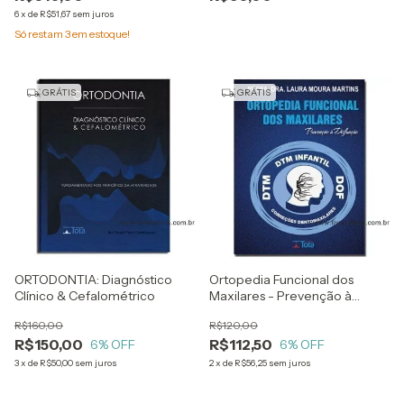
6
x
de
R$51,67
sem juros
Só restam
3
em estoque!
GRÁTIS
GRÁTIS
ORTODONTIA: Diagnóstico
Ortopedia Funcional dos
Clínico & Cefalométrico
Maxilares - Prevenção à
Disfunção
R$160,00
R$120,00
R$150,00
R$112,50
6
% OFF
6
% OFF
3
x
de
R$50,00
sem juros
2
x
de
R$56,25
sem juros