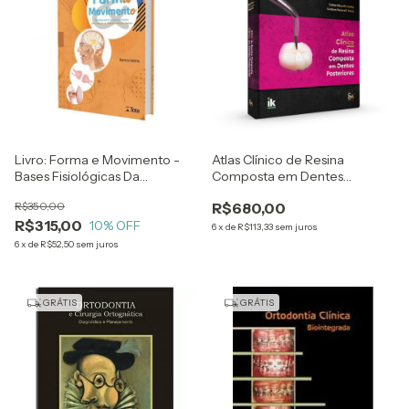
Livro: Forma e Movimento -
Atlas Clínico de Resina
Bases Fisiológicas Da
Composta em Dentes
Ortopedia Funcional Dos
Posteriores
R$350,00
R$680,00
Maxilares
R$315,00
10
% OFF
6
x
de
R$113,33
sem juros
6
x
de
R$52,50
sem juros
GRÁTIS
GRÁTIS