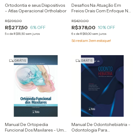
Ortodontia e seus Dispositivos
Desafios Na Atuação Em
- Atlas Operacional Ortholabor
Freios Orais Com Enfoque Na
Amamentação - Adriana Cátia
R$296,00
R$420,00
Mazzoni e Maria Teresa Cera
R$277,50
R$378,00
6
% OFF
Sanches
10
% OFF
5
x
de
R$55,50
sem juros
6
x
de
R$63,00
sem juros
Só restam
3
em estoque!
GRÁTIS
GRÁTIS
Manual De Ortopedia
Manual De Odontohebiatria -
Funcional Dos Maxilares - Uma
Odontologia Para
Abordagem Clínico Infantil
Adolescentes - Sandra Kalil