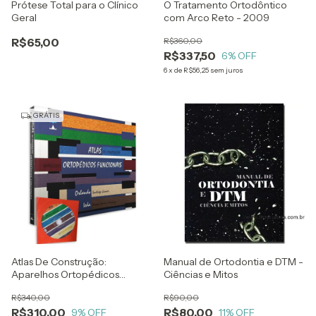
Prótese Total para o Clínico
O Tratamento Ortodôntico
Geral
com Arco Reto - 2009
R$65,00
R$360,00
R$337,50
6
% OFF
6
x
de
R$56,25
sem juros
GRÁTIS
Atlas De Construção:
Manual de Ortodontia e DTM -
Aparelhos Ortopédicos
Ciências e Mitos
Funcionais - Orlando Santiago
R$340,00
R$90,00
Junior E Ieda Piramo Moreira
R$310,00
R$80,00
Santiago
9
% OFF
11
% OFF