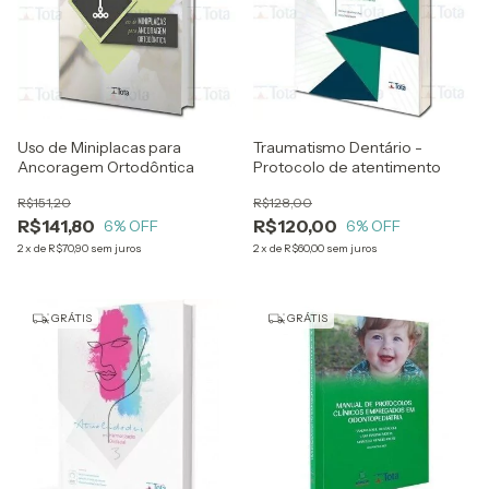
Uso de Miniplacas para
Traumatismo Dentário -
Ancoragem Ortodôntica
Protocolo de atentimento
R$151,20
R$128,00
R$141,80
R$120,00
6
% OFF
6
% OFF
2
x
de
R$70,90
sem juros
2
x
de
R$60,00
sem juros
GRÁTIS
GRÁTIS