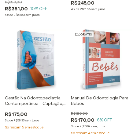
R$390,00
R$245,00
Bussadori, Ana Paula Taboada
R$351,00
10
% OFF
Sobral, Marcela Leticia Leal
4
x
de
R$61,25
sem juros
Gonçalves E Carolin
6
x
de
R$58,50
sem juros
GRÁTIS
Gestão Na Odontopediatria
Manual De Odontologia Para
Contemporânea - Captação,
Bebês
Primeira Consulta E
R$175,00
R$180,00
Fidelização Para Um
R$170,00
Crescimento Sustentável
6
% OFF
3
x
de
R$58,33
sem juros
3
x
de
R$56,67
sem juros
Só restam
5
em estoque!
Só restam
4
em estoque!