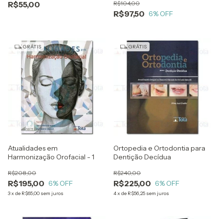
R$55,00
R$104,00
R$97,50
6
% OFF
GRÁTIS
GRÁTIS
Atualidades em
Ortopedia e Ortodontia para
Harmonização Orofacial - 1
Dentição Decídua
R$208,00
R$240,00
R$195,00
R$225,00
6
% OFF
6
% OFF
3
x
de
R$65,00
sem juros
4
x
de
R$56,25
sem juros