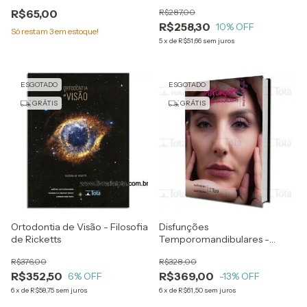
Disfunção
R$65,00
R$287,00
Temporomandibular - Guia
R$258,30
Clínico
10
% OFF
Só restam
3
em estoque!
5
x
de
R$51,66
sem juros
ESGOTADO
ESGOTADO
GRÁTIS
GRÁTIS
Ortodontia de Visão - Filosofia
Disfunções
de Ricketts
Temporomandibulares -
Novas Perspectivas
R$376,00
R$328,00
R$352,50
R$369,00
6
% OFF
-13
% OFF
6
x
de
R$58,75
sem juros
6
x
de
R$61,50
sem juros