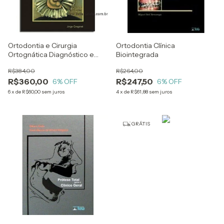
Ortodontia e Cirurgia
Ortodontia Clínica
Ortognática Diagnóstico e
Biointegrada
Planejamento
R$384,00
R$264,00
R$360,00
R$247,50
6
% OFF
6
% OFF
6
x
de
R$60,00
sem juros
4
x
de
R$61,88
sem juros
GRÁTIS