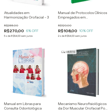
Atualidades em
Manual de Protocolos Clínicos
Harmonização Orofacial - 3
Empregados em
Odontopediatria
R$288,00
R$120,00
R$270,00
R$108,00
6
% OFF
10
% OFF
5
x
de
R$54,00
sem juros
2
x
de
R$54,00
sem juros
GRÁTIS
Manual em Libras para
Mecanismo Neurofisiológicos
Consulta Odontológica
da Dor Muscular Orofacial Por