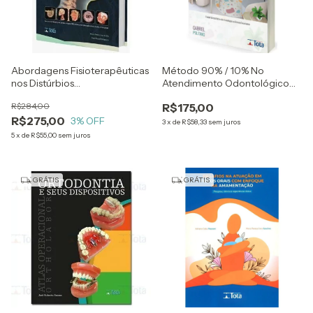
Abordagens Fisioterapêuticas
Método 90% / 10% No
nos Distúrbios
Atendimento Odontológico
Cervicocraniomandibulares
Infantil - O Papel Do Escritório
R$284,00
R$175,00
E Das Fraseologias - Gabriel
R$275,00
3
% OFF
Politano
3
x
de
R$58,33
sem juros
5
x
de
R$55,00
sem juros
GRÁTIS
GRÁTIS