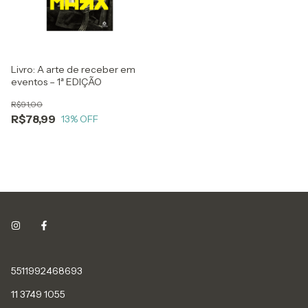
Livro: A arte de receber em
eventos – 1ª EDIÇÃO
R$91,00
R$78,99
13
% OFF
5511992468693
11 3749 1055