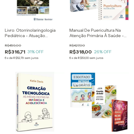
Livro: Otorrinolaringologia
Manual De Puericultura Na
Pediátrica - Atuação
Atenção Primária À Saúde -
Multiprofissional Em Crianças
Sbmfc + Puericultura No Dia A
R$459,00
R$427,00
C/ Distúrbios Respiratórios -
Dia - Ippmg Ufrj
R$316,71
R$318,00
Ceof Centro Do Respirador
31
% OFF
26
% OFF
Bucal Do Hc Fmrp Usp - Wilma
6
x
de
R$52,79
sem juros
6
x
de
R$53,00
sem juros
Lima,carolina Miura E Fabiana
Valera
ESGOTADO
GRÁTIS