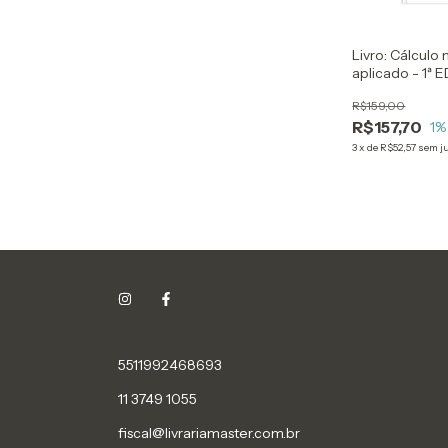
Livro: Cálculo
aplicado - 1ª 
R$159,00
R$157,70
1
%
3
x
de
R$52,57
sem j
5511992468693
11 3749 1055
fiscal@livrariamaster.com.br