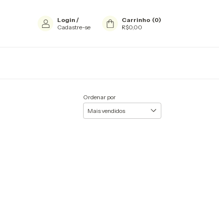
Login
/
Carrinho
(
0
)
Cadastre-se
R$0,00
Ordenar por