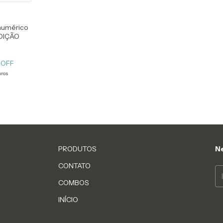
 numérico
EDIÇÃO
 OFF
uros
PRODUTOS
Ne
CONTATO
COMBOS
INÍCIO