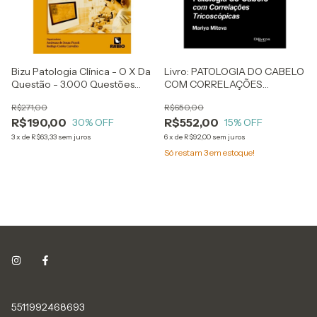
Bizu Patologia Clínica - O X Da
Livro: PATOLOGIA DO CABELO
Questão - 3.000 Questões
COM CORRELAÇÕES
Para Concursos - Andrezza
TRICOSCOPIAS
R$271,00
R$650,00
Piccoli E Rodrigo Corrêa
R$190,00
R$552,00
Carvalho
30
% OFF
15
% OFF
3
x
de
R$63,33
sem juros
6
x
de
R$92,00
sem juros
Só restam
3
em estoque!
5511992468693