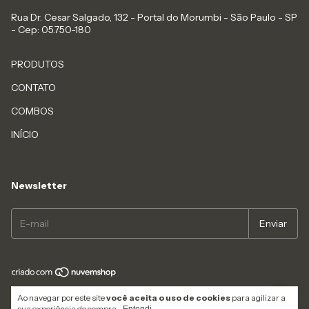
Rua Dr. Cesar Salgado, 132 - Portal do Morumbi - São Paulo - SP
- Cep: 05.750-180
PRODUTOS
CONTATO
COMBOS
INÍCIO
Newsletter
Copyright MASTER LIVROS - 23168913000117 - 2026. Todos os direitos
Ao navegar por este site
você aceita o uso de cookies
para agilizar a
reservados.
sua experiência de compra.