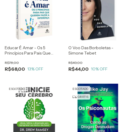
Educar É Amar - Os 5
O Voo Das Borboletas -
Princípios Para Pais Que
Simone Tebet
Querem Fazer A Diferença -
R$78,00
R$49,00
Aliza Pressman
R$68,00
R$44,00
13
% OFF
10
% OFF
ESGOTADO
ESGOTADO
GRÁTIS