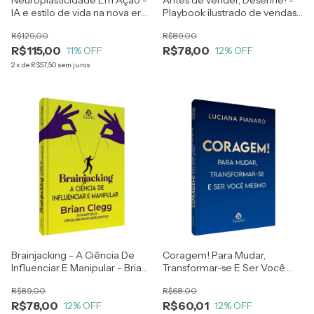
Neuroplasticidade Em Ação -
Antes de vender, Desenhe! -
IA e estilo de vida na nova era
Playbook ilustrado de vendas
da longevidade cerebral -
B2B - 2ª Edição - Eduardo
R$129,00
R$89,00
Joyce Shaffer
Correia e Paula Schlichta
R$115,00
R$78,00
11
% OFF
12
% OFF
2
x
de
R$57,50
sem juros
Brainjacking - A Ciência De
Coragem! Para Mudar,
Influenciar E Manipular - Brian
Transformar-se E Ser Você
Clegg
Mesmo - Luciana Pianaro
R$89,00
R$68,00
R$78,00
R$60,01
12
% OFF
12
% OFF