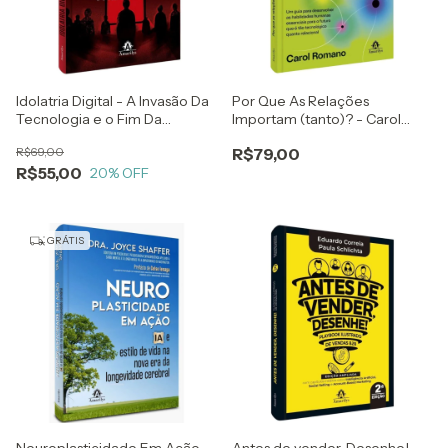
Idolatria Digital - A Invasão Da
Por Que As Relações
Tecnologia e o Fim Da
Importam (tanto)? - Carol
Liberdade - Paulo R. A.
Romano
R$69,00
R$79,00
Pacheco
R$55,00
20
% OFF
GRÁTIS