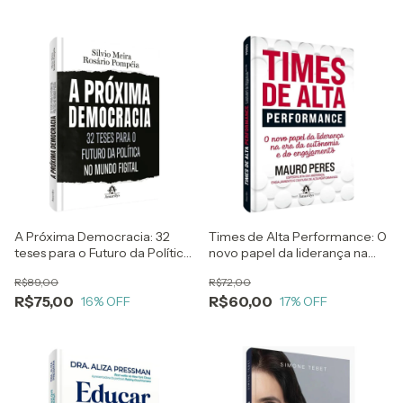
A Próxima Democracia: 32
Times de Alta Performance: O
teses para o Futuro da Política
novo papel da liderança na
no Mundo Figital - Silvio Meira
era da autonomia e do
R$89,00
R$72,00
e Rosário Pompéia
engajamento - Mauro Peres
R$75,00
R$60,00
16
% OFF
17
% OFF