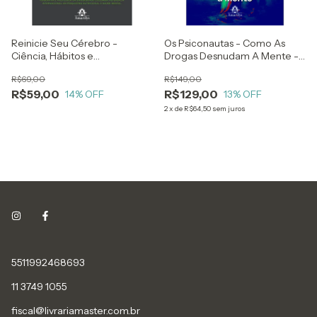
Reinicie Seu Cérebro -
Os Psiconautas - Como As
Ciência, Hábitos e
Drogas Desnudam A Mente -
Alimentação Para
Mike Jay
R$69,00
R$149,00
Reprogramar Sua Mente e
R$59,00
R$129,00
Seu Humor - Drew Ramsey
14
% OFF
13
% OFF
2
x
de
R$64,50
sem juros
5511992468693
11 3749 1055
fiscal@livrariamaster.com.br