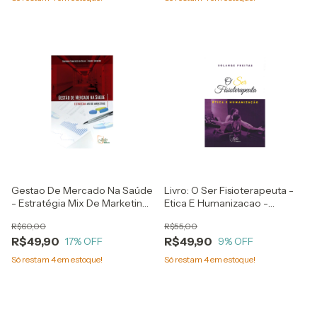
Gestao De Mercado Na Saúde
Livro: O Ser Fisioterapeuta -
- Estratégia Mix De Marketing
Etica E Humanizacao -
- Severino Francisco Da Silva
Solange Freitas
R$60,00
R$55,00
E André Carneiro
R$49,90
R$49,90
17
% OFF
9
% OFF
Só restam
4
em estoque!
Só restam
4
em estoque!