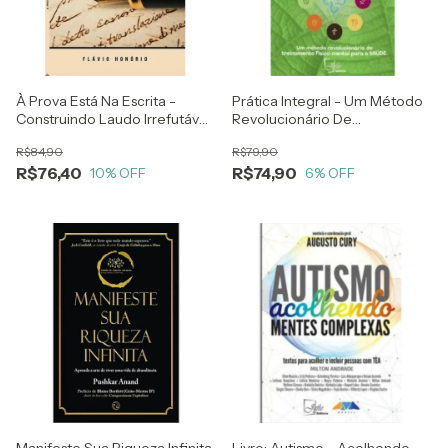
À Prova Está Na Escrita -
Prática Integral - Um Método
Construindo Laudo Irrefutável
Revolucionário De
- Flávio Honório
Treinamento Físico-mental
R$84,90
R$79,90
Para A Saúde - Ju Romantini
R$76,40
R$74,90
10
% OFF
6
% OFF