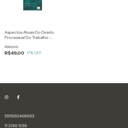
Aspectos Atuais Do Direito
Processual Do Trabalho -
Conforme Reforma
R$59,00
Trabalhista Lei 13.467/17 E In 41
R$49,00
De 2018 Do Tst
17
% OFF
5511992468693
11 3749 1055