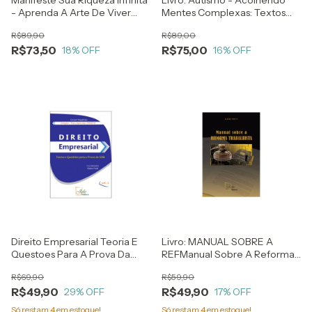
Manifeste Sua Riqueza Infinita
Livro: Autismo - Acolhendo
- Aprenda A Arte De Viver
Mentes Complexas: Textos
Uma Vida De Abundância -
Para Incluir Pessoas Com Tea -
R$89,90
R$89,00
Pushkar Anand
1a Edição - Milton Andrade -
R$73,50
R$75,00
18
% OFF
Mentoria De Augusto Cury
16
% OFF
Direito Empresarial Teoria E
Livro: MANUAL SOBRE A
Questoes Para A Prova Da
REFManual Sobre A Reforma
Oab - Coelção: Para Aprender
Trabalhista - Gleibe Pretti
R$69,90
R$59,90
Direito - Giovani Magalhães -
R$49,90
R$49,90
Coordenador: Gleibe Pretti
29
% OFF
17
% OFF
Só restam
4
em estoque!
Só restam
4
em estoque!