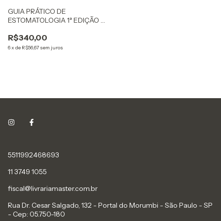
GUIA PRÁTICO DE
ESTOMATOLOGIA 1ª EDIÇÃO -
IMPRESSO
R$340,00
6
x
de
R$56,67
sem juros
5511992468693
11 3749 1055
fiscal@livrariamaster.com.br
Rua Dr. Cesar Salgado, 132 - Portal do Morumbi - São Paulo - SP
- Cep: 05.750-180