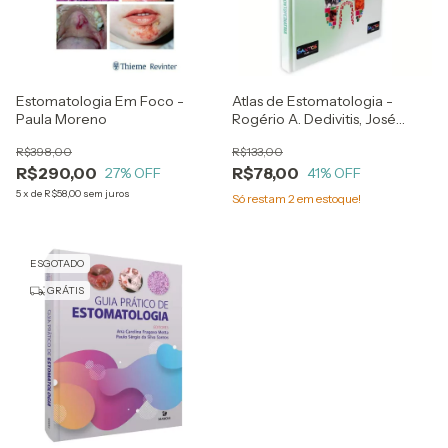
Estomatologia Em Foco -
Atlas de Estomatologia -
Paula Moreno
Rogério A. Dedivitis, José
Narciso R. Assunção Jr., Ali
R$398,00
R$133,00
Mahmoud
R$290,00
R$78,00
27
% OFF
41
% OFF
5
x
de
R$58,00
sem juros
Só restam
2
em estoque!
ESGOTADO
GRÁTIS