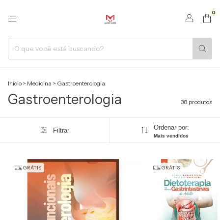
0
Início
>
Medicina
>
Gastroenterologia
Gastroenterologia
38 produtos
Ordenar por:
Filtrar
Mais vendidos
GRÁTIS
GRÁTIS