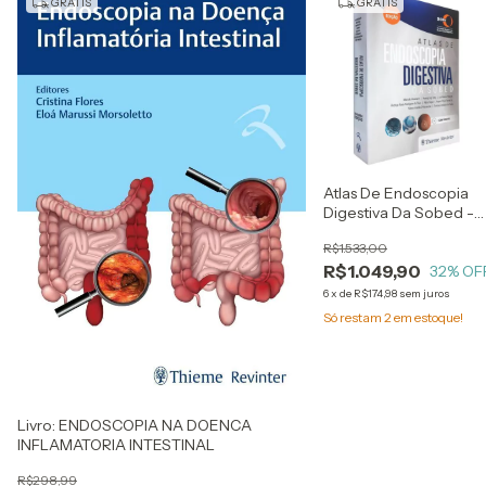
GRÁTIS
GRÁTIS
Atlas De Endoscopia
Digestiva Da Sobed -
Com Vídeos - Marcelo
R$1.533,00
Averbach
R$1.049,90
32
% OF
6
x
de
R$174,98
sem juros
Só restam
2
em estoque!
Livro: ENDOSCOPIA NA DOENCA
INFLAMATORIA INTESTINAL
R$298,99