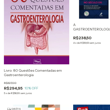
A
GASTROENTEROLOGI
NO SÉCULO XXI -
R$238,50
MANUAL DO RESIDEN
DA FEDERAÇÃO
4
x
de
R$59,63
sem juros
BRASILEIRA DE
GASTROENTEROLOGI
IMPRESSO
Livro: 80 Questões Comentadas em
Gastroenterologia
R$327,00
R$294,95
10
% OFF
5
x
de
R$58,99
sem juros
GRÁTIS