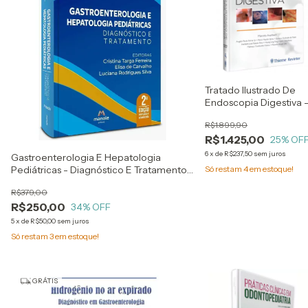
Tratado Ilustrado De
Endoscopia Digestiva 
Sobed - Marcelo
R$1.899,90
Averbach E
R$1.425,00
Colaboradores
25
% OF
6
x
de
R$237,50
sem juros
Gastroenterologia E Hepatologia
Pediátricas - Diagnóstico E Tratamento -
Só restam
4
em estoque!
Cristina Targa Ferreira, Elisa De Carvalho
R$379,00
E Luciana Rodrigues Silva
R$250,00
34
% OFF
5
x
de
R$50,00
sem juros
Só restam
3
em estoque!
GRÁTIS