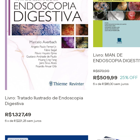
Livro: MAN. DE
ENDOSCOPIA DIGEST
- DIAGNOSTICO E
R$679,99
TRATAMENTO
R$509,99
25
% OFF
6
x
de
R$85,00
sem juros
Livro: Tratado Ilustrado de Endoscopia
Digestiva
R$1.327,49
6
x
de
R$221,25
sem juros