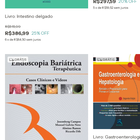
R$297,59
20
% OFF
5
x
de
R$59,52
sem juros
Livro: Intestino delgado
R$515,99
R$386,99
25
% OFF
6
x
de
R$64,50
sem juros
GRÁTIS
GRÁTIS
Livro: Gastroenterolog