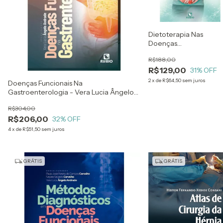
Dietoterapia Nas
Doenças
Gastrointestinais Do
R$188,00
Adulto - Flavia Moraes
R$129,00
Silva E Valesca Dall Alb
31
% OFF
2
x
de
R$64,50
sem juros
Doenças Funcionais Na
Gastroenterologia - Vera Lucia Ângelo
Andrade
R$304,00
R$206,00
32
% OFF
4
x
de
R$51,50
sem juros
GRÁTIS
GRÁTIS