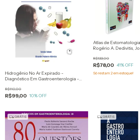
Atlas de Estomatologia
Rogério A. Dedivitis, J
Narciso R. Assunção Jr., 
R$133,00
Mahmoud
R$78,00
41
% OFF
Hidrogênio No Ar Expirado -
Só restam
2
em estoque!
Diagnóstico Em Gastroenterologia -
Soraia Tahan E Ricardo Palmero Oliveira
R$110,00
R$99,00
10
% OFF
GRÁTIS
GRÁTIS