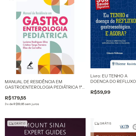
Livro: EU TENHO A
DOENCA DO REFLUXO
MANUAL DE RESIDÊNCIA EM
GASTROESOFAGICO. 
GASTROENTEROLOGIA PEDIÁTRICA 1ª
R$59,99
AGORA?
EDIÇÃO - IMPRESSO
R$179,55
3
x
de
R$59,85
sem juros
GRÁTIS
GRÁTIS