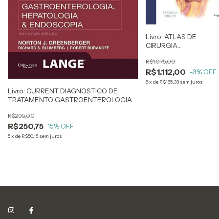
Livro: ATLAS DE
CIRURGIA
GASTROINTESTINAL -
R$1.075,00
VOL. 2
R$1.112,00
-3
% OFF
6
x
de
R$185,33
sem juros
Livro: CURRENT DIAGNOSTICO DE
TRATAMENTO GASTROENTEROLOGIA
HEPATOLOGIA E ENDOSCOPI
R$295,00
R$250,75
15
% OFF
5
x
de
R$50,15
sem juros