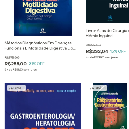
Livro: Atlas de Cirurgia
Hérnia Inguinal
Métodos Diagnósticos Em Doenças
R$272,99
Funcionais E Motilidade Digestiva Do
R$232,04
15
% OFF
Núcleo De Fisiologia Gastrintestinal -
R$375,00
4
x
de
R$58,01
sem juros
Paulo José Pereira De Campos Carvalho,
R$258,00
Nay
31
% OFF
5
x
de
R$51,60
sem juros
GRÁTIS
GRÁTIS