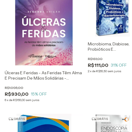
Microbioma, Disbiose,
Probióticos E
Bacterioterapia - Joel
R$161,00
Faintuch
R$111,00
31
% OFF
2
x
de
R$55,50
sem juros
Úlceras E Feridas - As Feridas Têm Alma
E Precisam De Mãos Solidárias -
Sobenfee - Mara Blanck, Lucimere
R$1.095,00
Santos E Bernardo Barros
R$930,00
15
% OFF
6
x
de
R$155,00
sem juros
GRÁTIS
GRÁTIS