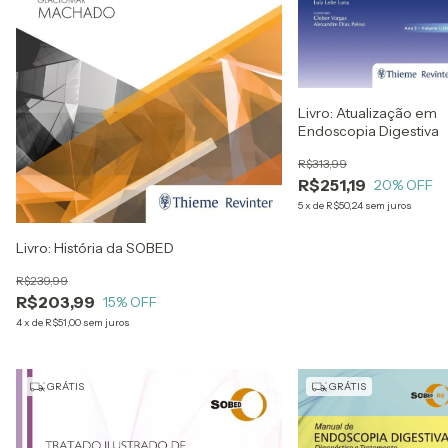
Livro: Atualização em
Endoscopia Digestiva
R$313,99
R$251,19
20
% OFF
5
x
de
R$50,24
sem juros
Livro: História da SOBED
R$239,99
R$203,99
15
% OFF
4
x
de
R$51,00
sem juros
GRÁTIS
GRÁTIS