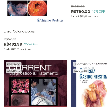
GASTROINTESTINAL -
R$930,00
VOL. 1
R$790,00
15
% OFF
6
x
de
R$131,67
sem juros
Livro: Colonoscopia
R$643,99
R$482,99
25
% OFF
6
x
de
R$80,50
sem juros
ESGOTADO
ESGOTADO
GRÁTIS
GRÁTIS