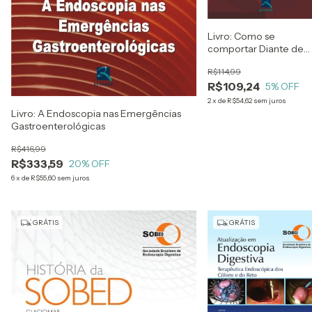
Livro: Como se
comportar Diante de
Pacientes com Doenç
R$114,99
Hepáticas
R$109,24
5
% OFF
2
x
de
R$54,62
sem juros
Livro: A Endoscopia nas Emergências
Gastroenterológicas
R$416,99
R$333,59
20
% OFF
6
x
de
R$55,60
sem juros
GRÁTIS
GRÁTIS