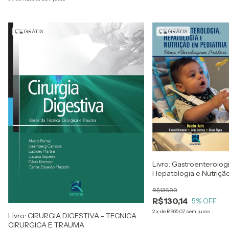
GRÁTIS
GRÁTIS
Livro: Gastroenterologi
Hepatologia e Nutriçã
em Pediatria
R$136,99
R$130,14
5
% OFF
2
x
de
R$65,07
sem juros
Livro: CIRURGIA DIGESTIVA - TECNICA
CIRURGICA E TRAUMA