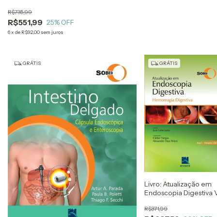
R$735,99
R$551,99
25
% OFF
6
x
de
R$92,00
sem juros
GRÁTIS
GRÁTIS
Livro: Atualização em
Endoscopia Digestiva V
1
R$371,99