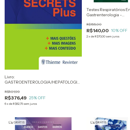
Testes Respiratórios 
Gastrenterologia -
Hidrogênio, Metano e
R$155,00
Helicobacter Pylori -
R$140,00
Vera Lúcia Ângelo
10
% OFF
Andrade
2
x
de
R$70,00
sem juros
Livro:
GASTROENTEROLOGIA/HEPATOLOGIA-
SECRETS PLUS
R$501,99
R$376,49
25
% OFF
6
x
de
R$62,75
sem juros
GRÁTIS
GRÁTIS