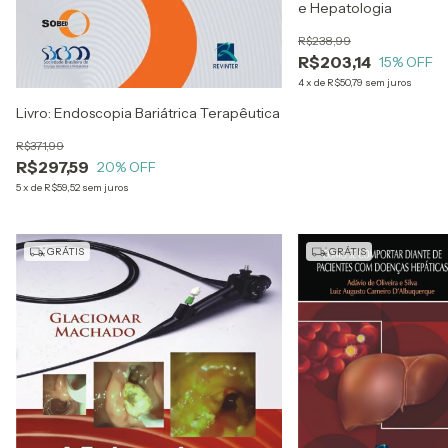
e Hepatologia
R$238,99
R$203,14
15
% OFF
4
x
de
R$50,79
sem juros
Livro: Endoscopia Bariátrica Terapêutica
R$371,99
R$297,59
20
% OFF
5
x
de
R$59,52
sem juros
GRÁTIS
GRÁTIS