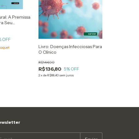
ral: A Premissa
ra Seu
 Janaina De
% OFF
Livro: Doenças Infecciosas Para
toque!
O Clínico
R$144,00
R$136,80
5
% OFF
2
x
de
R$68,40
sem juros
wsletter