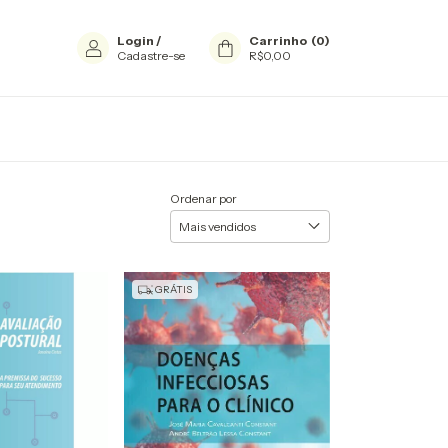
Login
/
Carrinho
(
0
)
Cadastre-se
R$0,00
Ordenar por
GRÁTIS