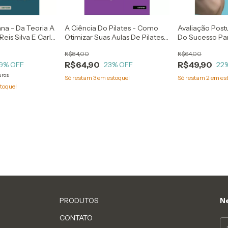
na - Da Teoria A
A Ciência Do Pilates - Como
Avaliação Postu
Reis Silva E Carla
Otimizar Suas Aulas De Pilates
Do Sucesso Pa
nceição Ferreira
Pela Biomecânica - Janaina
Atendimento -
R$84,00
R$64,00
Cintas
Cintas
R$64,90
R$49,90
9
% OFF
23
% OFF
22
uros
Só restam
3
em estoque!
Só restam
2
em es
toque!
PRODUTOS
Ne
CONTATO