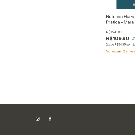
Nutricao Huma
Pratica - Mara 
Cristina Da Co
R$154,00
R$109,90
2
2
x
de
R$54,95
sem j
Só restam
2
em es