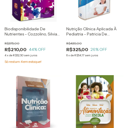
Biodisponibilidade De
Nutrição Clínica Aplicada À
Nutrientes - Cozzolino, Silvia
Pediatria - Patricia De
M. Franciscato
Carvalho Padilha E Elizabeth
R$375,00
R$439,00
Accioly
R$210,00
R$325,00
44
% OFF
26
% OFF
4
x
de
R$52,50
sem juros
6
x
de
R$54,17
sem juros
Só restam
4
em estoque!