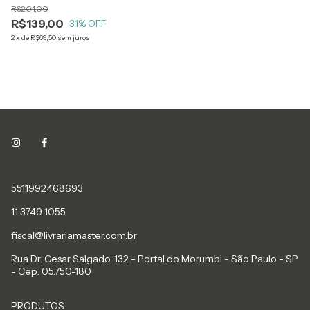
R$201,00
Tucunduva Philippi
R$139,00
31
% OFF
2
x
de
R$69,50
sem juros
5511992468693
11 3749 1055
fiscal@livrariamaster.com.br
Rua Dr. Cesar Salgado, 132 - Portal do Morumbi - São Paulo - SP
- Cep: 05.750-180
PRODUTOS