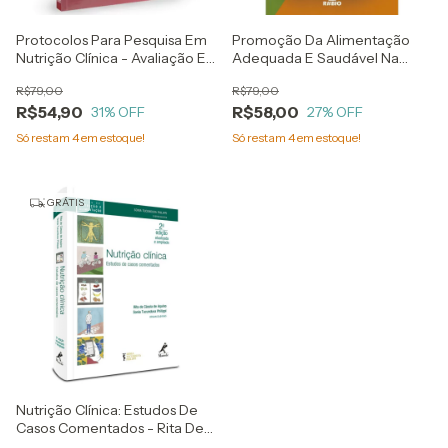
Protocolos Para Pesquisa Em
Promoção Da Alimentação
Nutrição Clínica - Avaliação E
Adequada E Saudável Na
Antropométrica, Dietética E
Escola - Um Guia Prático Para
R$79,00
R$79,00
Metabolismo Energético
Cantinas E Comunidade
R$54,90
R$58,00
31
% OFF
Escolar
27
% OFF
Só restam
4
em estoque!
Só restam
4
em estoque!
GRÁTIS
Nutrição Clínica: Estudos De
Casos Comentados - Rita De
Cássia De Aquino E Sonia