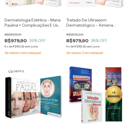
Dermatologia Estética - Maria
Tratado De Ultrassom
Paulina + Complicações E Uso
Dermatológico - Ximena
Da Ultrassonografia Na
Wortsman + Complicações E
R$1.597,00
R$1.572,00
Estética Facial E Cosmiatria -
Uso Da Ultrassonografia Na
R$979,90
R$979,90
Gisele Donola
39
% OFF
Estética Facial E Cosmiatria -
38
% OFF
Gisele Donola
6
x
de
R$163,32
sem juros
6
x
de
R$163,32
sem juros
Só restam
3
em estoque!
Só restam
2
em estoque!
GRÁTIS