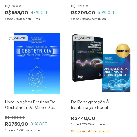
Harmonização Facial - Larissa
Lima + Técnicas Não
R$990,00
R$982,00
Leme + Brinde: Técnicas Não
Cirúrgicas De
R$558,00
R$399,00
Cirúrgicas De
44
% OFF
Rejuvenescimento Labial E
59
% OFF
Rejuvenescimento Labial E
Área Dos Olhos - Antonella
6
x
de
R$93,00
sem juros
6
x
de
R$66,50
sem juros
Área Dos Olh
Tosti
GRÁTIS
GRÁTIS
Livro: Noções Práticas De
Da Renegeração À
Obstetrícia De Mário Dias
Reabilitação Bucal
Corrêa
Implantossuportada: Estado
R$1.098,00
R$440,00
Da Arte E Perspectivas Futuras
R$759,90
31
% OFF
- Livro Oficial In 2024 + Brinde:
6
x
de
R$73,33
sem juros
Aplicações Da Zircônia
6
x
de
R$126,65
sem juros
Só restam
4
em estoque!