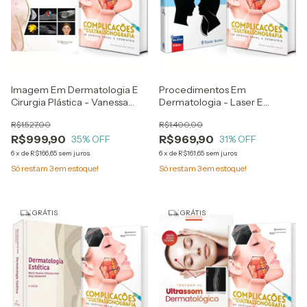
Imagem Em Dermatologia E
Procedimentos Em
Cirurgia Plástica - Vanessa
Dermatologia - Laser E
Final E Estevão Vargas +
Cirurgia Cosmética +
R$1.527,00
R$1.400,00
Complicações E Uso Da
Complicações E Uso Da
R$999,90
R$969,90
Ultrassonografia Na Estética
35
% OFF
Ultrassonografia Na Estética
31
% OFF
Facial E Cosmiatria - Gisele
Facial E Cosmiatria
6
x
de
R$166,65
sem juros
6
x
de
R$161,65
sem juros
Donola
Só restam
3
em estoque!
Só restam
3
em estoque!
GRÁTIS
GRÁTIS