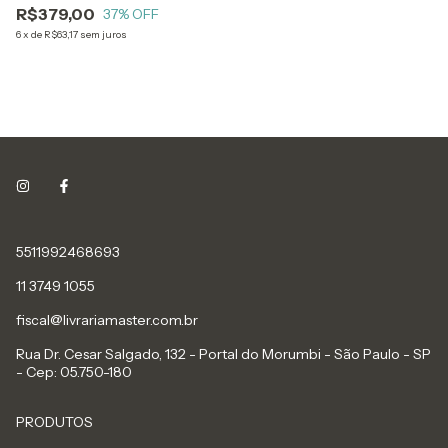
R$379,00
Abanto
37
% OFF
6
x
de
R$63,17
sem juros
5511992468693
11 3749 1055
fiscal@livrariamaster.com.br
Rua Dr. Cesar Salgado, 132 - Portal do Morumbi - São Paulo - SP
- Cep: 05.750-180
PRODUTOS