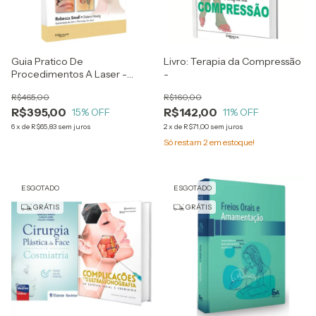
Guia Pratico De
Livro: Terapia da Compressão
Procedimentos A Laser -
-
Rebecca Small E Dalano
R$465,00
R$160,00
Hoang
R$395,00
R$142,00
15
% OFF
11
% OFF
6
x
de
R$65,83
sem juros
2
x
de
R$71,00
sem juros
Só restam
2
em estoque!
ESGOTADO
ESGOTADO
GRÁTIS
GRÁTIS