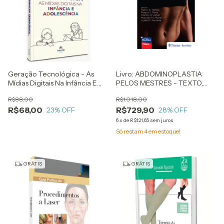
Geração Tecnológica - As
Livro: ABDOMINOPLASTIA
Mídias Digitais Na Infância E
PELOS MESTRES - TEXTO,
Adolescência - Katie Davis
AULAS E VÍDEOS
R$88,00
R$1.018,00
R$68,00
R$729,90
23
% OFF
28
% OFF
6
x
de
R$121,65
sem juros
Só restam
4
em estoque!
GRÁTIS
GRÁTIS