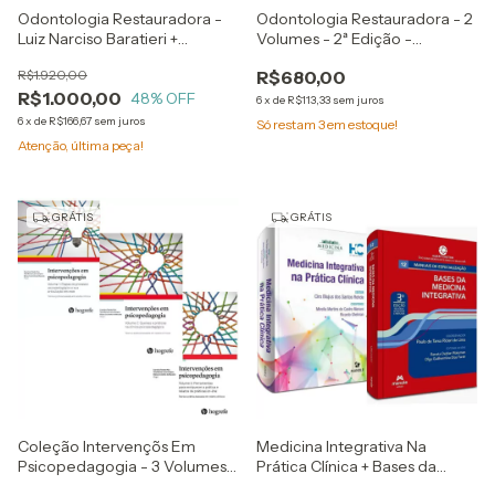
Odontologia Restauradora -
Odontologia Restauradora - 2
Luiz Narciso Baratieri +
Volumes - 2ª Edição -
Clareamento Dental - Paulo
Fundamentos E Técnias - Luiz
R$1.920,00
R$680,00
Sérgio Quagliatto + Atlas
Narciso Baratieri + Aplicações
R$1.000,00
Clínico De Resina Composta -
48
% OFF
Da Zircônia Em Odontologia
6
x
de
R$113,33
sem juros
Carlos Eduardo Godoy
6
x
de
R$166,67
sem juros
Só restam
3
em estoque!
Atenção, última peça!
GRÁTIS
GRÁTIS
Coleção Intervençõs Em
Medicina Integrativa Na
Psicopedagogia - 3 Volumes -
Prática Clínica + Bases da
Teoria E Prática Baseada Em
Medicina Integrativa