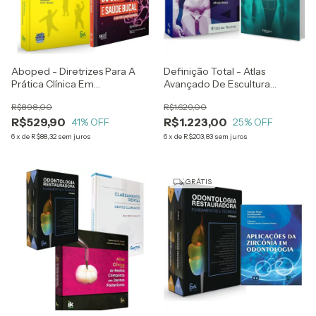
Aboped - Diretrizes Para A
Definição Total - Atlas
Prática Clínica Em
Avançado De Escultura
Odontopediatria + Jenny
Corporal - Alfredo Hoyos +
R$898,00
R$1.629,00
Abanto - Primeiros Mil Dias Do
Atlas De Definição 3ª Geração
R$529,90
R$1.223,00
Bebê E Saúde Bucal
41
% OFF
Da Lipoaspiração - Osvaldo
25
% OFF
Saldanha
6
x
de
R$88,32
sem juros
6
x
de
R$203,83
sem juros
GRÁTIS