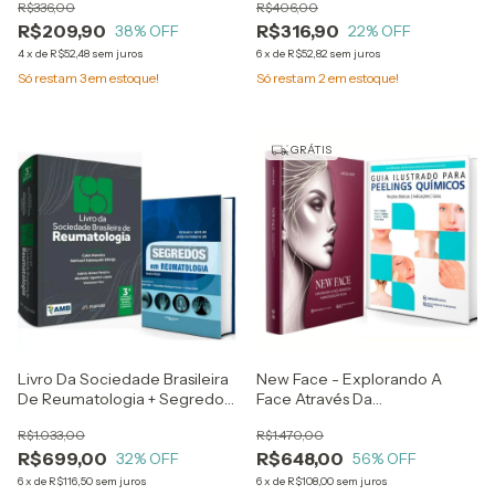
R$336,00
R$406,00
Relatos Clínicos - Carolina
R$209,90
R$316,90
Toledo Piza, Tais Morosi Lara
38
% OFF
22
% OFF
Campos E Elizeu Coutinho De
4
x
de
R$52,48
sem juros
6
x
de
R$52,82
sem juros
Macedo
Só restam
3
em estoque!
Só restam
2
em estoque!
GRÁTIS
Livro Da Sociedade Brasileira
New Face - Explorando A
De Reumatologia + Segredos
Face Através Da
Em Reumatologia
Harmonização Facial - Larissa
R$1.033,00
R$1.470,00
Leme + Guia Ilustrado Para
R$699,00
R$648,00
32
% OFF
Peelings Químicos - Mark
56
% OFF
Rubin
6
x
de
R$116,50
sem juros
6
x
de
R$108,00
sem juros