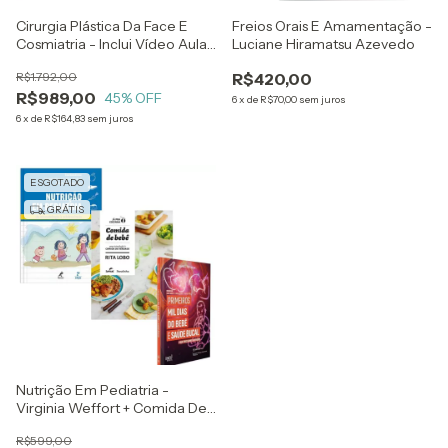
Cirurgia Plástica Da Face E
Freios Orais E Amamentação -
Cosmiatria - Inclui Vídeo Aulas
Luciane Hiramatsu Azevedo
Online + Complicações E Uso
R$1.792,00
R$420,00
Da Ultrassonografia Na
R$989,00
Estética Facial E Cosmiatria
45
% OFF
6
x
de
R$70,00
sem juros
6
x
de
R$164,83
sem juros
ESGOTADO
GRÁTIS
Nutrição Em Pediatria -
Virginia Weffort + Comida De
Bebê - Rita Lobo + Primeiros
R$599,00
Mil Dias Do Bebe - Jenny