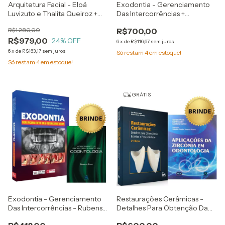
Arquitetura Facial - Eloá
Exodontia - Gerenciamento
Luvizuto e Thalita Queiroz +
Das Intercorrências +
Zonas Faciais De Perigo - Rod
Infecções Odontogênicas E
R$1.280,00
R$700,00
Rohrich
Suas Implicações + 2 Brindes
R$979,00
24
% OFF
6
x
de
R$116,67
sem juros
6
x
de
R$163,17
sem juros
Só restam
4
em estoque!
Só restam
4
em estoque!
GRÁTIS
Exodontia - Gerenciamento
Restaurações Cerâmicas -
Das Intercorrências - Rubens
Detalhes Para Obtenção Da
Camino Junior + Brinde
Estética E Previsibilidade -