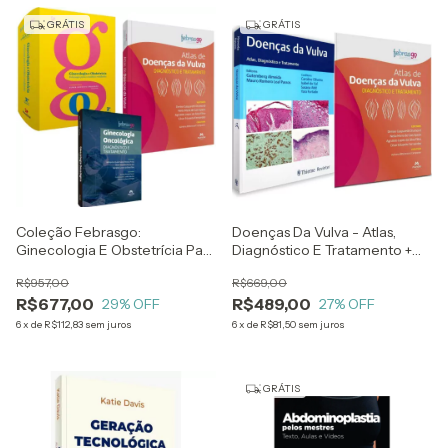
GRÁTIS
GRÁTIS
Coleção Febrasgo:
Doenças Da Vulva - Atlas,
Ginecologia E Obstetrícia Para
Diagnóstico E Tratamento +
O Médico Residente + Atlas De
Atlas De Doenças Da Vulva -
R$957,00
R$669,00
Doenças Da Vulva +
Diagnóstico E Tratamento -
R$677,00
R$489,00
Ginecologia Oncológica -
29
% OFF
Febrasgo
27
% OFF
Diagnóstico E Tratamento
6
x
de
R$112,83
sem juros
6
x
de
R$81,50
sem juros
GRÁTIS