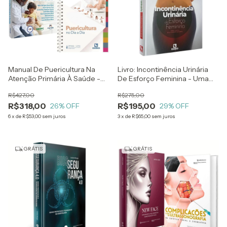
Manual De Puericultura Na
Livro: Incontinência Urinária
Atenção Primária À Saúde -
De Esforço Feminina - Uma
Sbmfc + Puericultura No Dia A
Visão Multiprofissional -
R$427,00
R$275,00
Dia - Ippmg Ufrj
Patrícia Zaidan E Aletha
R$318,00
R$195,00
26
% OFF
Caetano
29
% OFF
6
x
de
R$53,00
sem juros
3
x
de
R$65,00
sem juros
GRÁTIS
GRÁTIS