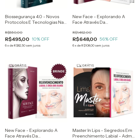
Biossegurança 4.0 - Novos
New Face - Explorando A
Protocolos E Tecnologias Na
Face Através Da
Odontologia - Lusiane Borges
Harmonização Facial - Larissa
R$550,00
R$1.462,00
Leme + Complicações E Uso
R$495,00
R$648,00
10
% OFF
Da Ultrassonografia Na
56
% OFF
Estética Facial E Cosmiatria -
6
x
de
R$82,50
sem juros
6
x
de
R$108,00
sem juros
GRÁTIS
GRÁTIS
New Face - Explorando A
Master In Lips - Segredos Em
Face Através Da
Preenchimento Labial - Adma