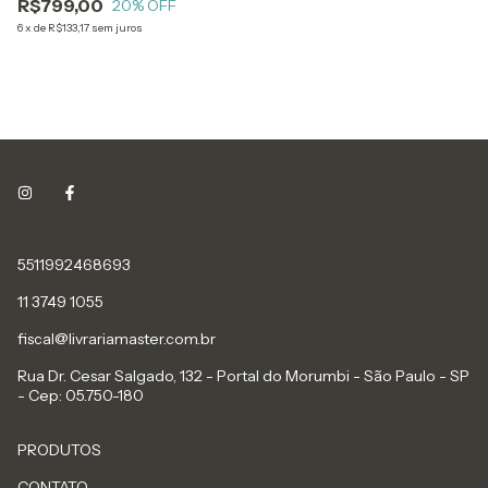
R$799,00
Maino, C
20
% OFF
6
x
de
R$133,17
sem juros
5511992468693
11 3749 1055
fiscal@livrariamaster.com.br
Rua Dr. Cesar Salgado, 132 - Portal do Morumbi - São Paulo - SP
- Cep: 05.750-180
PRODUTOS
CONTATO