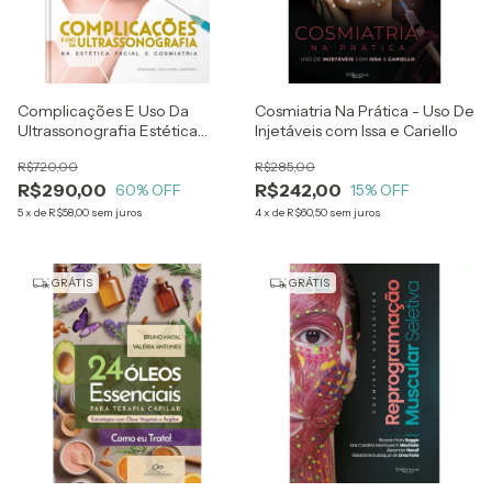
Complicações E Uso Da
Cosmiatria Na Prática - Uso De
Ultrassonografia Estética
Injetáveis com Issa e Cariello
Facial E Cosmiatria - Gisele
R$720,00
R$285,00
Donola, Vivian Castilho E
R$290,00
R$242,00
Danilo Peron
60
% OFF
15
% OFF
5
x
de
R$58,00
sem juros
4
x
de
R$60,50
sem juros
GRÁTIS
GRÁTIS