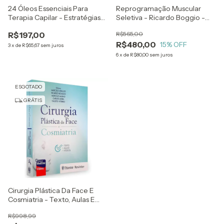
24 Óleos Essenciais Para
Reprogramação Muscular
Terapia Capilar - Estratégias
Seletiva - Ricardo Boggio -
Com Óleos Vegetais E Argilas
Cosmiatry Collection -
R$197,00
R$565,00
- Como Eu Trato - Bruno Natal
Contem Acesso A Vídeos
R$480,00
E Valéria Antunes
15
% OFF
3
x
de
R$65,67
sem juros
6
x
de
R$80,00
sem juros
ESGOTADO
GRÁTIS
Cirurgia Plástica Da Face E
Cosmiatria - Texto, Aulas E
Vídeos - Marcelo Araujo,
R$998,99
Ricardo Boggio, Marcelo