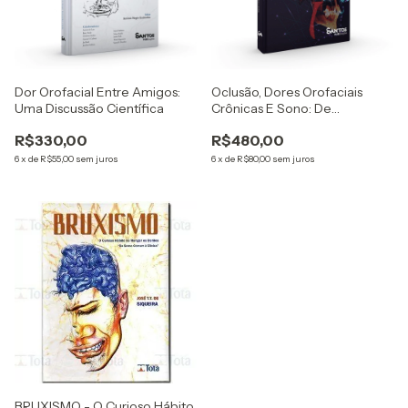
Dor Orofacial Entre Amigos:
Oclusão, Dores Orofaciais
Uma Discussão Científica
Crônicas E Sono: De
Mecanismos Periféricos A
R$330,00
R$480,00
Centrais
6
x
de
R$55,00
sem juros
6
x
de
R$80,00
sem juros
BRUXISMO - O Curioso Hábito