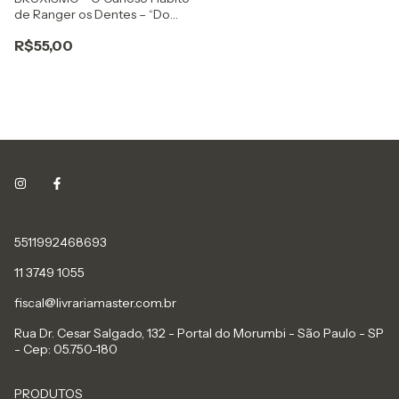
de Ranger os Dentes – “Do
Senso Comum à Clínica”
R$55,00
5511992468693
11 3749 1055
fiscal@livrariamaster.com.br
Rua Dr. Cesar Salgado, 132 - Portal do Morumbi - São Paulo - SP
- Cep: 05.750-180
PRODUTOS