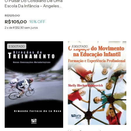
O Pulsar Do Cotidiano De Uma
Escola Da Infância - Angeles
Abelleira Bardanca E Isabel
R$125,00
Abelleira Bardanca
R$105,00
16
% OFF
2
x
de
R$52,50
sem juros
ESGOTADO
ESGOTADO