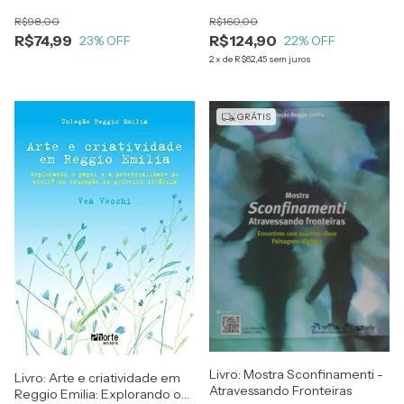
Como Vê-las - Monique
O PROJETO ImPACT PARA
R$98,00
R$160,00
Voltarelli E Cristiano Alcântara
CRIANÇAS COM AUTISMO E
R$74,99
R$124,90
23
% OFF
OUTROS TRANSTORNOS DO
22
% OFF
DESENVOLVIMENTO - BROOK
2
x
de
R$62,45
sem juros
INGERSOLL E ANNA
DVORTCSAK - INCLUSAO
EFICIENTE
GRÁTIS
Livro: Mostra Sconfinamenti -
Livro: Arte e criatividade em
Atravessando Fronteiras
Reggio Emilia: Explorando o