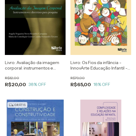
Livro: Os Fios da infância -
Livro: Avaliação da imagem
InnovArte Educação Infantil -
corporal: instrumentos e
Angeles Abelleira Bardanca e
diretrizes para pesquisa
R$79,00
R$32,00
Isabel Abelleira Bardanca
R$65,00
R$20,00
18
% OFF
38
% OFF
GRÁTIS