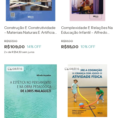
Construção E Construtividade
Complexidade E Relações Na
- Materiais Naturais E Artificiais
Educação Infantil - Alfredo
Nos Jogos De Construção -
Hoyuelos Planillo E María
R$127,00
R$61,00
Alejandra Dubovik E Alejandra
Antonia Riera Jaume
R$109,00
R$55,00
Cippitelli
14
% OFF
10
% OFF
2
x
de
R$54,50
sem juros
GRÁTIS
GRÁTIS