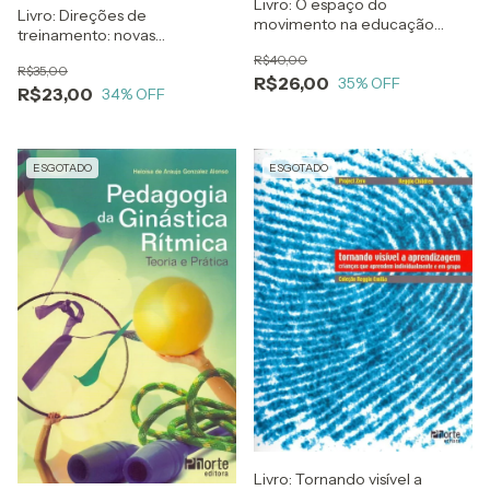
Livro: O espaço do
Livro: Direções de
movimento na educação
treinamento: novas
infantil: formação e
concepções metodológicas
R$40,00
experiência profissional
R$35,00
R$26,00
35
% OFF
R$23,00
34
% OFF
ESGOTADO
ESGOTADO
Livro: Tornando visível a