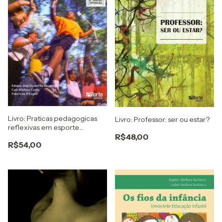
Livro: Praticas pedagogicas
Livro: Professor: ser ou estar?
reflexivas em esporte
R$48,00
educacional - 2ª edição:
R$54,00
Unidade didática como
instrumento de ensino e
aprendizagem