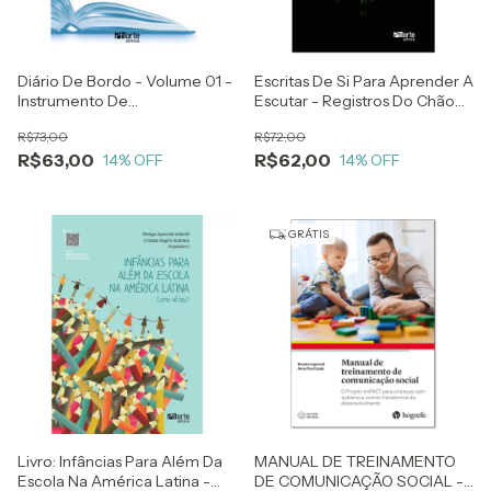
Diário De Bordo - Volume 01 -
Escritas De Si Para Aprender A
Instrumento De
Escutar - Registros Do Chão
Transformação De
Da Escola - Tais Romero
R$73,00
R$72,00
Professores E Gestores Da
R$63,00
R$62,00
Educação Básica - Ana Lúcia
14
% OFF
14
% OFF
Borges E Cristiano Rogério
GRÁTIS
Livro: Infâncias Para Além Da
MANUAL DE TREINAMENTO
Escola Na América Latina -
DE COMUNICAÇÃO SOCIAL -