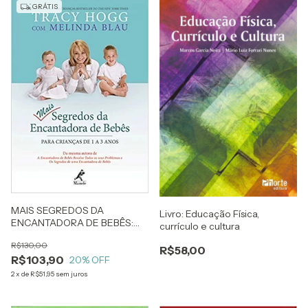
GRÁTIS
MAIS SEGREDOS DA
Livro: Educação Física,
ENCANTADORA DE BEBÊS:
currículo e cultura
PARA CRIANÇAS DE 1 A 3
R$130,00
ANOS – TRACY HOGG E
R$58,00
R$103,90
MELINDA BLAU
20
% OFF
2
x
de
R$51,95
sem juros