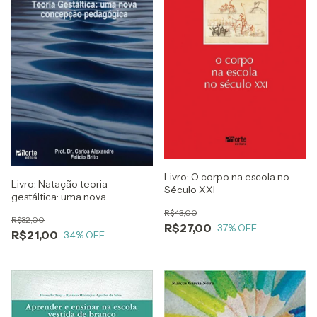
Livro: O corpo na escola no
Livro: Natação teoria
Século XXI
gestáltica: uma nova
concepção pedagógica
R$43,00
R$32,00
R$27,00
37
% OFF
R$21,00
34
% OFF