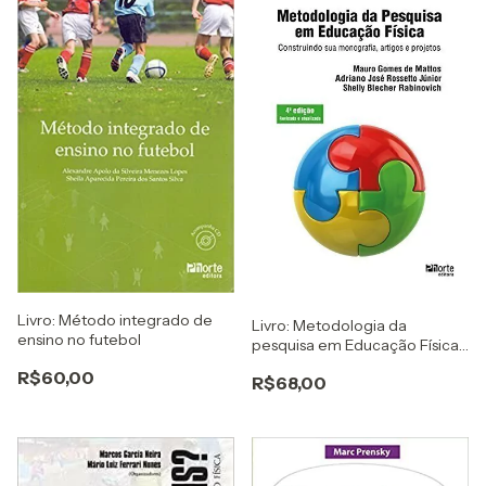
Livro: Método integrado de
Livro: Metodologia da
ensino no futebol
pesquisa em Educação Física
- 4ª edição: construindo sua
R$60,00
R$68,00
monografia, artigos e projetos