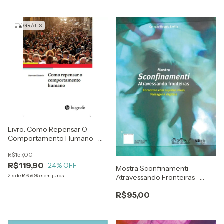
GRÁTIS
Livro: Como Repensar O
Comportamento Humano -
Bernard Guerin
R$157,00
R$119,90
24
% OFF
Mostra Sconfinamenti -
2
x
de
R$59,95
sem juros
Atravessando Fronteiras -
Reggio Children
R$95,00