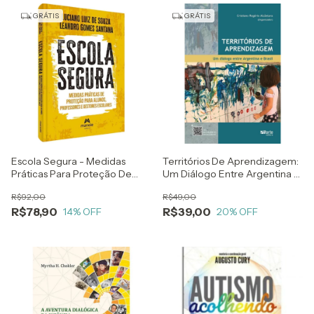
GRÁTIS
GRÁTIS
Escola Segura - Medidas
Territórios De Aprendizagem:
Práticas Para Proteção De
Um Diálogo Entre Argentina E
Alunos, Professores e
Brasil - Cristiano Rogério
R$92,00
R$49,00
Gestores Escolares
Alcântara
R$78,90
R$39,00
14
% OFF
20
% OFF