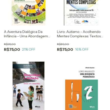
A Aventura Dialógica Da
Livro: Autismo - Acolhendo
Infância - Uma Abordagem
Mentes Complexas: Textos
Neuropsicossocial Do
Para Incluir Pessoas Com Tea -
R$95,00
R$89,00
Desenvolvimento Infantil -
1a Edição - Milton Andrade -
R$75,00
R$75,00
Myrtha Chockler
21
% OFF
Mentoria De Augusto Cury
16
% OFF