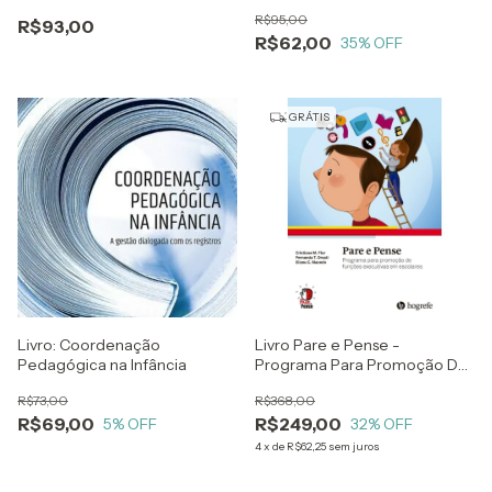
papel e a potencialidade do
R$95,00
R$93,00
ateliê na educação da
R$62,00
35
% OFF
primeira infância
GRÁTIS
Livro: Coordenação
Livro Pare e Pense -
Pedagógica na Infância
Programa Para Promoção De
Funções Executivas Em
R$73,00
R$368,00
Escolares
R$69,00
R$249,00
5
% OFF
32
% OFF
4
x
de
R$62,25
sem juros