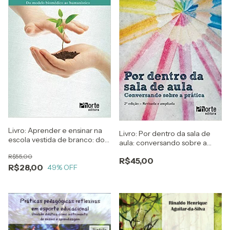
Livro: Aprender e ensinar na
Livro: Por dentro da sala de
escola vestida de branco: do
aula: conversando sobre a
modelo biomédico ao
prática
R$55,00
humanístico
R$45,00
R$28,00
49
% OFF