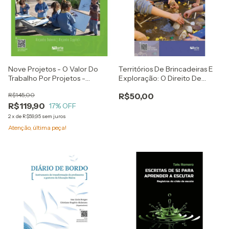
Nove Projetos - O Valor Do
Territórios De Brincadeiras E
Trabalho Por Projetos -
Exploração: O Direito De
Alejandra Dubovik E Alejandra
Brincar - Alejandra Dubovik E
R$145,00
R$50,00
Cippitelli
Alejandra Cippitelli
R$119,90
17
% OFF
2
x
de
R$59,95
sem juros
Atenção, última peça!