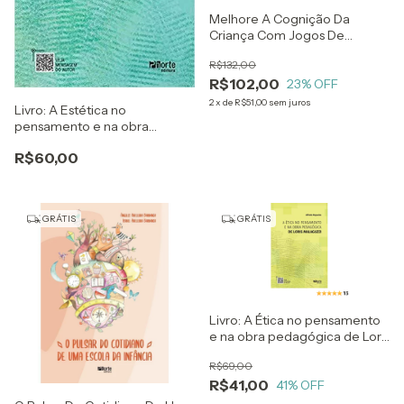
Melhore A Cognição Da
Criança Com Jogos De
Atividade Física - Phillip
R$132,00
Tomporowski, Bryan Mccullick
R$102,00
E Caterina Pesce
23
% OFF
2
x
de
R$51,00
sem juros
Livro: A Estética no
pensamento e na obra
pedagógica de Loris
R$60,00
Malaguzzi
GRÁTIS
GRÁTIS
Livro: A Ética no pensamento
e na obra pedagógica de Loris
Malaguzzi
R$69,00
R$41,00
41
% OFF