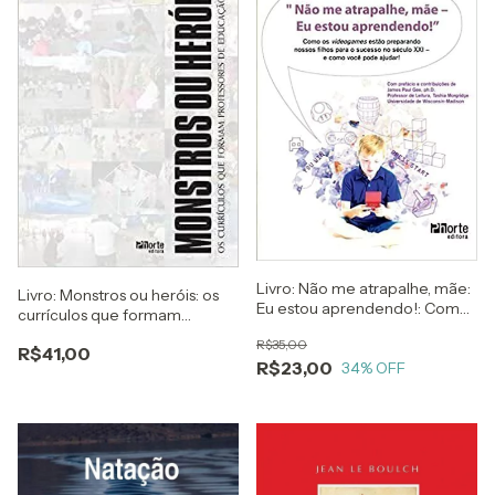
Livro: Não me atrapalhe, mãe:
Livro: Monstros ou heróis: os
Eu estou aprendendo!: Como
currículos que formam
os videogames estão
professores de educação
R$35,00
preparando nossos filhos para
R$41,00
física
R$23,00
o sucesso no século XXI - e
34
% OFF
como você pode ajudar!