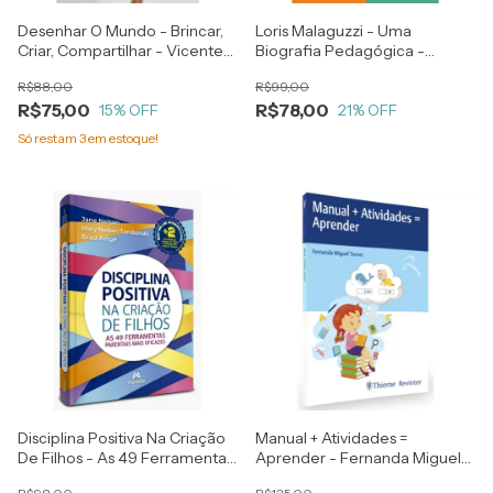
Desenhar O Mundo - Brincar,
Loris Malaguzzi - Uma
Criar, Compartilhar - Vicente
Biografia Pedagógica -
Blanco E Salvador Cidrás
Alfredo Hoyuelos
R$88,00
R$99,00
R$75,00
R$78,00
15
% OFF
21
% OFF
Só restam
3
em estoque!
Disciplina Positiva Na Criação
Manual + Atividades =
De Filhos - As 49 Ferramentas
Aprender - Fernanda Miguel
Parenterais Mais Eficazes -
Torres