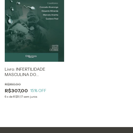
Livro: INFERTILIDADE
MASCULINA DO
DIAGNOSTICO AO
R$360,90
TRATAMENTO
R$307,00
15
% OFF
6
x
de
R$51,17
sem juros