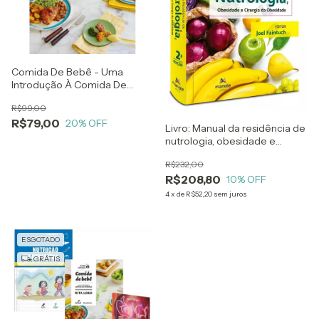
Comida De Bebê - Uma
Introdução À Comida De
Verdade - Rita Lobo
R$99,00
R$79,00
20
% OFF
Livro: Manual da residência de
nutrologia, obesidade e
cirurgia da obesidade 2ª
R$232,00
Edição
R$208,80
10
% OFF
4
x
de
R$52,20
sem juros
ESGOTADO
GRÁTIS