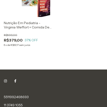
Nutrição Em Pediatria -
Virginia Weffort + Comida De
Bebê - Rita Lobo + Primeiros
R$599,00
Mil Dias Do Bebe - Jenny
R$379,00
Abanto
37
% OFF
6
x
de
R$63,17
sem juros
5511992468693
11 3749 1055