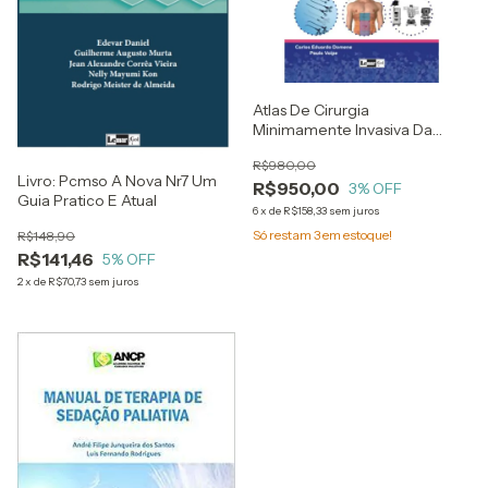
Atlas De Cirurgia
Minimamente Invasiva Da
Parede Abdominal E Aparelho
R$980,00
Digestório - Videocirurgia E
Livro: Pcmso A Nova Nr7 Um
R$950,00
Robótica Passo A Passo -
3
% OFF
Guia Pratico E Atual
Carlos Eduardo Domene E
6
x
de
R$158,33
sem juros
Paula Volpe
Só restam
3
em estoque!
R$148,90
R$141,46
5
% OFF
2
x
de
R$70,73
sem juros