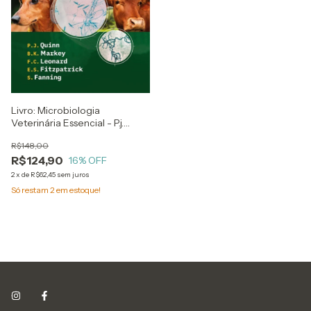
Livro: Microbiologia
Veterinária Essencial - P.j.
Quinn
R$148,00
R$124,90
16
% OFF
2
x
de
R$62,45
sem juros
Só restam
2
em estoque!